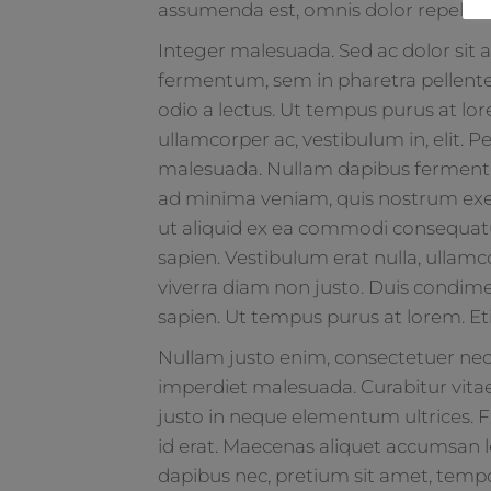
assumenda est, omnis dolor repellen
Integer malesuada. Sed ac dolor si
fermentum, sem in pharetra pellentes
odio a lectus. Ut tempus purus at lo
ullamcorper ac, vestibulum in, elit. 
malesuada. Nullam dapibus fermentu
ad minima veniam, quis nostrum exer
ut aliquid ex ea commodi consequat
sapien. Vestibulum erat nulla, ullam
viverra diam non justo. Duis condi
sapien. Ut tempus purus at lorem. Et
Nullam justo enim, consectetuer nec, 
imperdiet malesuada. Curabitur vita
justo in neque elementum ultrices. F
id erat. Maecenas aliquet accumsan le
dapibus nec, pretium sit amet, tempo