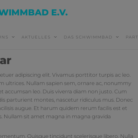
WIMMBAD E.V.
UNS
AKTUELLES
DAS SCHWIMMBAD
PAR
ar
uer adipiscing elit. Vivamus porttitor turpis ac leo.
um ultrices. Nullam sapien sem, ornare ac, nonummy
et accumsan leo. Duis viverra diam non justo. Cum
dis parturient montes, nascetur ridiculus mus. Donec
acilisis augue. Et harum quidem rerum facilis est et
cus. Nullam sit amet magna in magna gravida
lementum. Quisque tincidunt scelerisque libero. Nulla