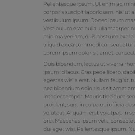
Pellentesque ipsum. Ut enim ad min
corporis suscipit laboriosam, nisi u
vestibulum ipsum. Donec ipsum massa,
Vestibulum erat nulla, ullamcorper 
minima veniam, quis nostrum exercita
aliquid ex ea commodi consequatur? 
Lorem ipsum dolor sit amet, consectet
Duis bibendum, lectus ut viverra rhon
ipsum id lacus. Cras pede libero, dap
egestas wisi a erat. Nullam feugiat, tur
nec bibendum odio risus sit amet an
Integer tempor. Mauris tincidunt se
proident, sunt in culpa qui officia d
volutpat. Aliquam erat volutpat. In s
orci. Maecenas ipsum velit, consecte
dui eget wisi. Pellentesque ipsum. 