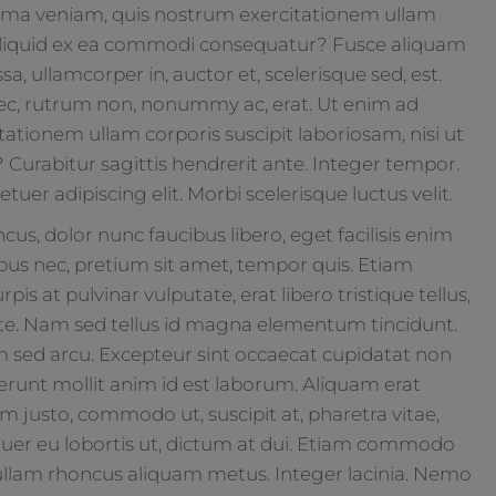
ima veniam, quis nostrum exercitationem ullam
t aliquid ex ea commodi consequatur? Fusce aliquam
 ullamcorper in, auctor et, scelerisque sed, est.
nec, rutrum non, nonummy ac, erat. Ut enim ad
tionem ullam corporis suscipit laboriosam, nisi ut
Curabitur sagittis hendrerit ante. Integer tempor.
uer adipiscing elit. Morbi scelerisque luctus velit.
cus, dolor nunc faucibus libero, eget facilisis enim
ibus nec, pretium sit amet, tempor quis. Etiam
pis at pulvinar vulputate, erat libero tristique tellus,
te. Nam sed tellus id magna elementum tincidunt.
m sed arcu. Excepteur sint occaecat cupidatat non
eserunt mollit anim id est laborum. Aliquam erat
em justo, commodo ut, suscipit at, pharetra vitae,
tuer eu lobortis ut, dictum at dui. Etiam commodo
Nullam rhoncus aliquam metus. Integer lacinia. Nemo