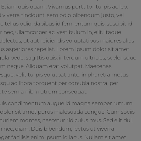
 Etiam quis quam. Vivamus porttitor turpis ac leo.
 viverra tincidunt, sem odio bibendum justo, vel
e tellus odio, dapibus id fermentum quis, suscipit id
 nec, ullamcorper ac, vestibulum in, elit. Itaque
lectus, ut aut reiciendis voluptatibus maiores alias
s asperiores repellat. Lorem ipsum dolor sit amet,
ula pede, sagittis quis, interdum ultricies, scelerisque
tiam neque. Aliquam erat volutpat. Maecenas
que, velit turpis volutpat ante, in pharetra metus
iosqu ad litora torquent per conubia nostra, per
ate sem a nibh rutrum consequat.
 Duis condimentum augue id magna semper rutrum.
 dolor sit amet purus malesuada congue. Cum sociis
urient montes, nascetur ridiculus mus. Sed elit dui,
m nec, diam. Duis bibendum, lectus ut viverra
eget facilisis enim ipsum id lacus. Nullam sit amet