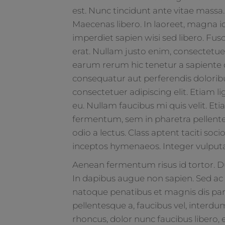
est. Nunc tincidunt ante vitae massa.
Maecenas libero. In laoreet, magna id
imperdiet sapien wisi sed libero. Fusc
erat. Nullam justo enim, consectetuer
earum rerum hic tenetur a sapiente de
consequatur aut perferendis doloribu
consectetuer adipiscing elit. Etiam lig
eu. Nullam faucibus mi quis velit. E
fermentum, sem in pharetra pellentes
odio a lectus. Class aptent taciti soc
inceptos hymenaeos. Integer vulput
Aenean fermentum risus id tortor.
In dapibus augue non sapien. Sed ac
natoque penatibus et magnis dis part
pellentesque a, faucibus vel, interdu
rhoncus, dolor nunc faucibus libero, 