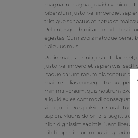
magna in magna gravida vehicula. In 
bibendum justo, vel imperdiet sapien
tristique senectus et netus et males
Pellentesque habitant morbi tristiq
egestas. Cum sociis natoque penatib
ridiculus mus.
Proin mattis lacinia justo. In laoree
justo, vel imperdiet sapien wisi sed 
Itaque earum rerum hic tenetur a sap
maiores alias consequatur aut perfer
minima veniam, quis nostrum exercita
aliquid ex ea commodi consequatur? 
vitae, orci. Duis pulvinar. Curabitur li
sapien. Mauris dolor felis, sagittis at,
nibh dignissim sagittis. Nam libero 
nihil impedit quo minus id quod max