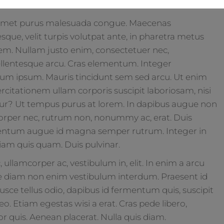
dus.
t amet purus malesuada congue. Maecenas
que, velit turpis volutpat ante, in pharetra metus
rem. Nullam justo enim, consectetuer nec,
Pellentesque arcu. Cras elementum. Integer
m ipsum. Mauris tincidunt sem sed arcu. Ut enim
citationem ullam corporis suscipit laboriosam, nisi
ur? Ut tempus purus at lorem. In dapibus augue non
corper nec, rutrum non, nonummy ac, erat. Duis
mentum augue id magna semper rutrum. Integer in
iam quis quam. Duis pulvinar.
ullamcorper ac, vestibulum in, elit. In enim a arcu
e diam non enim vestibulum interdum. Praesent id
usce tellus odio, dapibus id fermentum quis, suscipit
o. Etiam egestas wisi a erat. Cras pede libero,
r quis. Aenean placerat. Nulla quis diam.