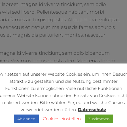
laoreet, magna id viverra tincidunt, sem odio
 wisi sed libero. Pellentesque habitant morbi
uada fames ac turpis egestas. Aliquam erat volutpat.
ue senectus et netus et malesuada fames ac turpis
us et magnis dis parturient montes, nascetur
t, magna id viverra tincidunt, sem odio bibendum
libero. Vivamus luctus egestas leo. Maecenas lorem.
iente delectus, ut aut reiciendis voluptatibus
Wir setzen auf unserer Website Cookies ein, um Ihren Besuc
endis doloribus asperiores repellat. Ut enim ad
attraktiv zu gestalten und die Nutzung bestimmter
tionem ullam corporis suscipit laboriosam, nisi ut
Funktionen zu ermöglichen. Viele nützliche Funktionen
In sem justo, commodo ut, suscipit at, pharetra
unserer Website können ohne den Einsatz von Cookies nich
gula sapien, pulvinar a vestibulum quis, facilisis vel
realisiert werden. Bitte wählen Sie, ob und welche Cookies
 luctus sed, aliquam non, tellus. Proin in tellus sit amet
verwendet werden dürfen.
Datenschutz
tempore, cum soluta nobis est eligendi optio cumque
Cookies einstellen
Ablehnen
Zustimmen
ime placeat facere possimus, omnis voluptas