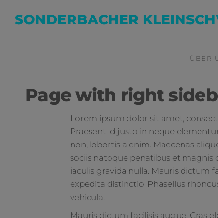
SONDERBACHER KLEINSCH
ÜBER 
Page with right sideb
Lorem ipsum dolor sit amet, consectet
Praesent id justo in neque element
non, lobortis a enim. Maecenas aliqu
sociis natoque penatibus et magnis 
iaculis gravida nulla. Mauris dictum f
expedita distinctio. Phasellus rhon
vehicula.
Mauris dictum facilisis augue. Cras e