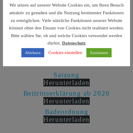
Wir setzen auf unserer Website Cookies ein, um Ihren Besuch
DOWNLOADS
attraktiv zu gestalten und die Nutzung bestimmter Funktionen
zu ermöglichen. Viele nützliche Funktionen unserer Website
können ohne den Einsatz von Cookies nicht realisiert werden.
Hier können wichtige
Bitte wählen Sie, ob und welche Cookies verwendet werden
Dokumente
dürfen.
Datenschutz
heruntergeladen
Cookies einstellen
Ablehnen
Zustimmen
werden:
Satzung
Herunterladen
Beitrittserklärung ab 2020
Herunterladen
Badeordnung
Herunterladen